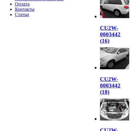
Оплата
Контакты
Статьи
CU2W-
0003442
(16)
CU2W-
0003442
(18)
CU2W-