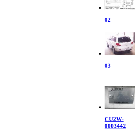
02
03
CU2W-
0003442