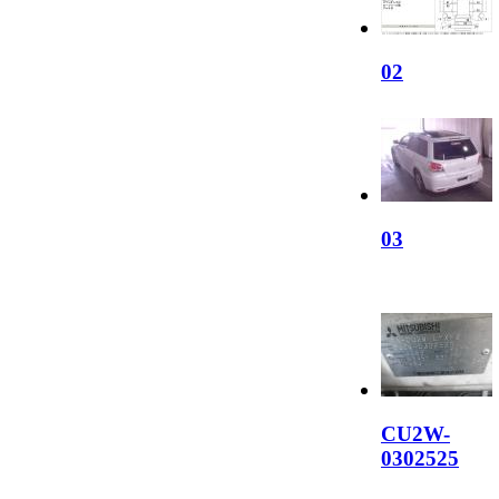
02
03
CU2W-
0302525