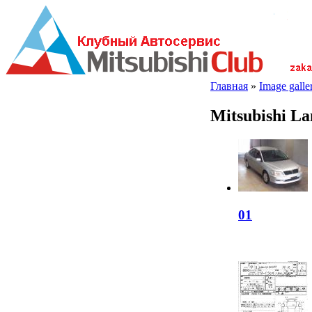
Главная
»
Image galler
Mitsubishi L
01