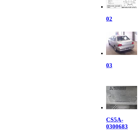
02
03
CS5A-
0300683