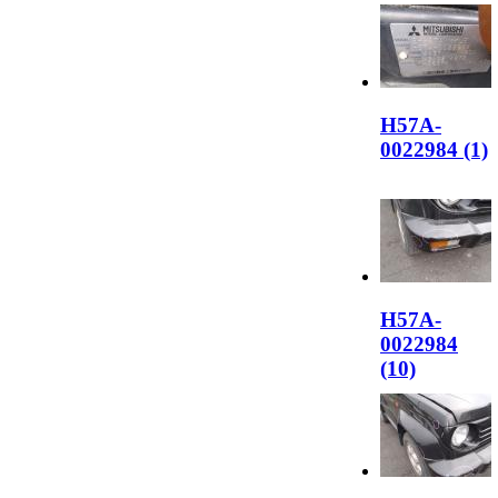
H57A-
0022984 (1)
H57A-
0022984
(10)