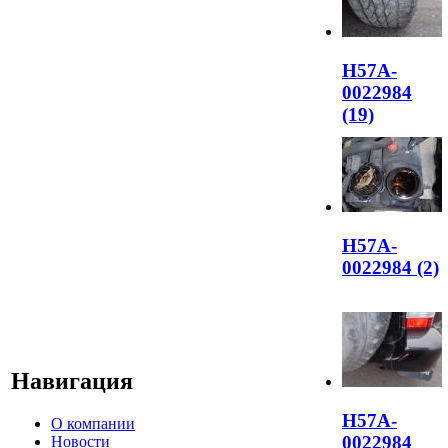
H57A-
0022984
(19)
H57A-
0022984 (2)
Навигация
H57A-
О компании
0022984
Новости