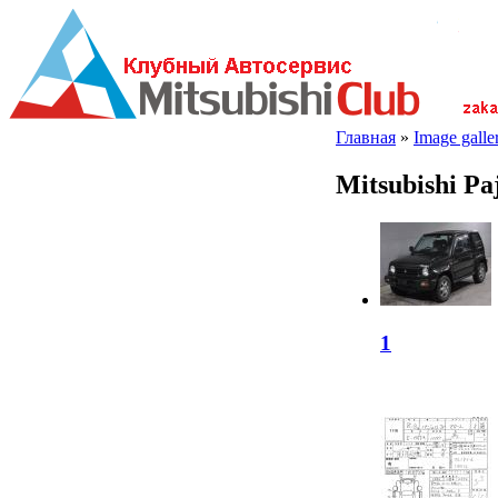
Главная
»
Image galler
Mitsubishi P
1