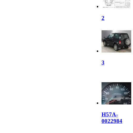
2
3
H57A-
0022984