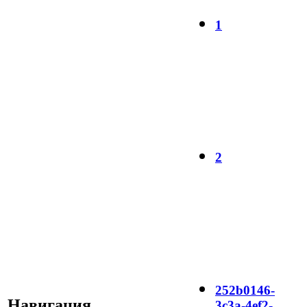
1
2
252b0146-
Навигация
3c3a-4ef2-