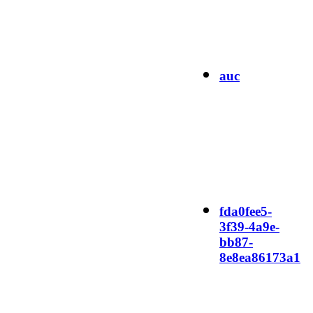
auc
fda0fee5-
3f39-4a9e-
bb87-
8e8ea86173a1