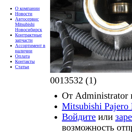
О компании
Новости
Автосервис
Mitsubishi
Новосибирск
Контрактные
запчасти
Ассортимент в
наличии
Оплата
Контакты
Статьи
0013532 (1)
От Administrator 
Mitsubishi Pajer
Войдите
или
зар
возможность отп