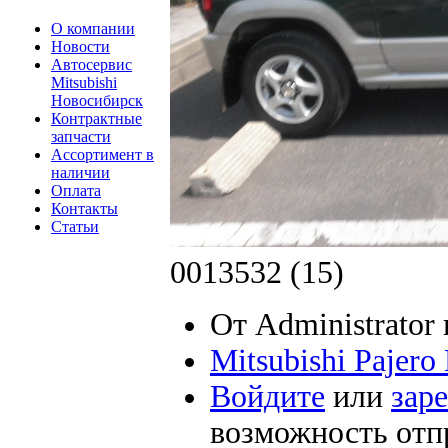
О компании
Новости
Автосервис
Mitsubishi
Новосибирск
Контрактные
запчасти
Ассортимент в
наличии
Оплата
Контакты
Статьи
0013532 (15)
От Administrator 
Mitsubishi Pajer
Войдите
или
зар
возможность отп