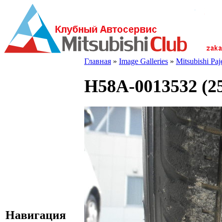
Главная
»
Image Galleries
»
Mitsubishi Pa
H58A-0013532 (2
Навигация