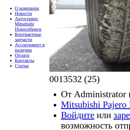
О компании
Новости
Автосервис
Mitsubishi
Новосибирск
Контрактные
запчасти
Ассортимент в
наличии
Оплата
Контакты
Статьи
0013532 (25)
От Administrator 
Mitsubishi Pajer
Войдите
или
зар
возможность отп