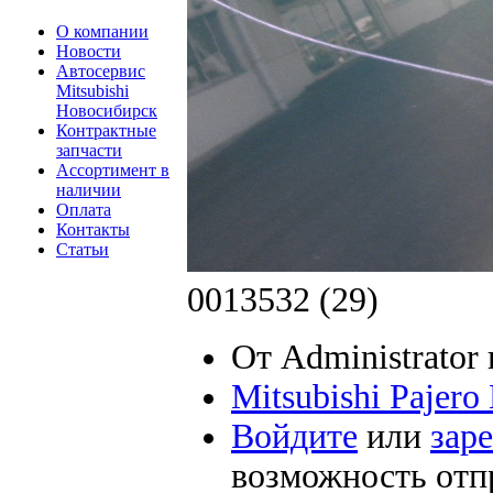
О компании
Новости
Автосервис
Mitsubishi
Новосибирск
Контрактные
запчасти
Ассортимент в
наличии
Оплата
Контакты
Статьи
0013532 (29)
От Administrator 
Mitsubishi Pajer
Войдите
или
зар
возможность отп