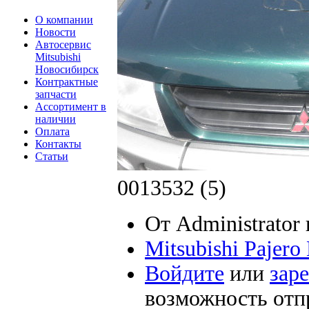
О компании
Новости
Автосервис
Mitsubishi
Новосибирск
Контрактные
запчасти
Ассортимент в
наличии
Оплата
Контакты
Статьи
0013532 (5)
От Administrator 
Mitsubishi Pajer
Войдите
или
зар
возможность отп