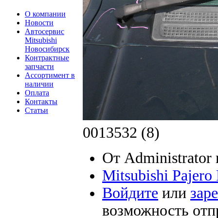
О компании
Новости
Автосервис
Mitsubishi
Новосибирск
Контрактные
запчасти
Ассортимент в
наличии
Оплата
Контакты
Статьи
0013532 (8)
От Administrator 
Mitsubishi Pajer
Войдите
или
зар
возможность отп