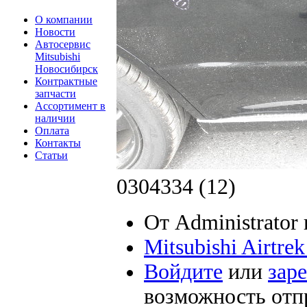
О компании
Новости
Автосервис
Mitsubishi
Новосибирск
Контрактные
запчасти
Ассортимент в
наличии
Оплата
Контакты
Статьи
0304334 (12)
От Administrator 
Mitsubishi Airtre
Войдите
или
зар
возможность отп