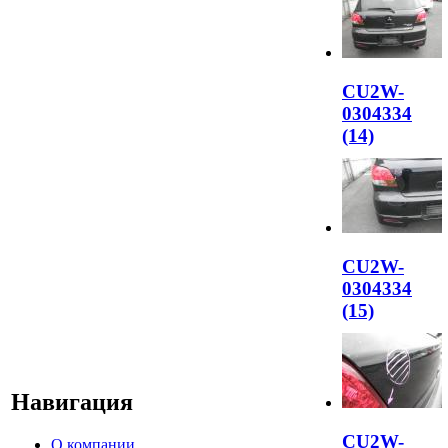
CU2W-
0304334
(14)
CU2W-
0304334
(15)
Навигация
CU2W-
О компании