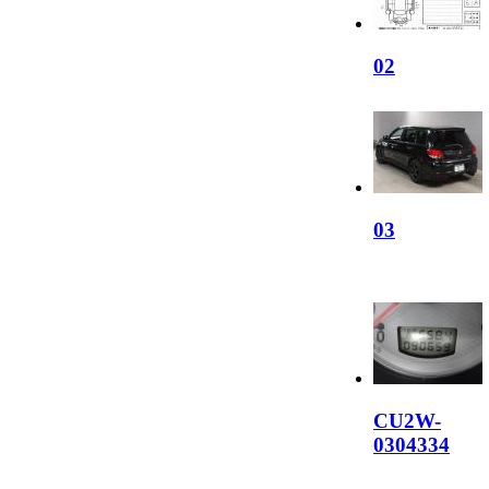
02
03
CU2W-
0304334