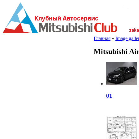
Главная
»
Image galler
Mitsubishi Ai
01