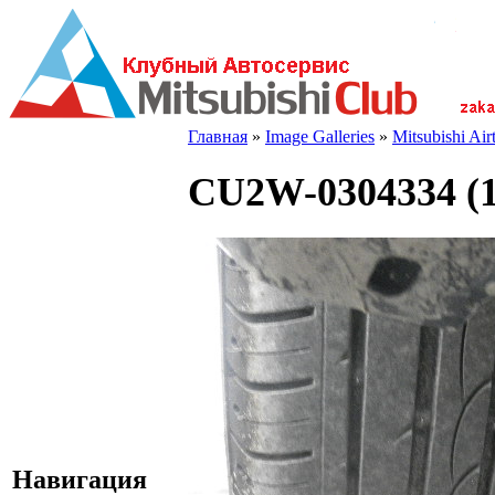
Главная
»
Image Galleries
»
Mitsubishi Ai
CU2W-0304334 (1
Навигация