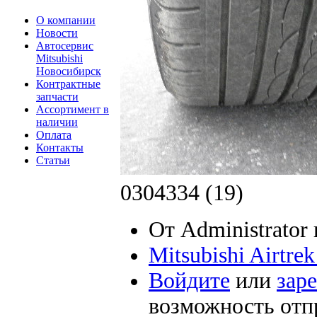
О компании
Новости
Автосервис
Mitsubishi
Новосибирск
Контрактные
запчасти
Ассортимент в
наличии
Оплата
Контакты
Статьи
0304334 (19)
От Administrator 
Mitsubishi Airtre
Войдите
или
зар
возможность отп