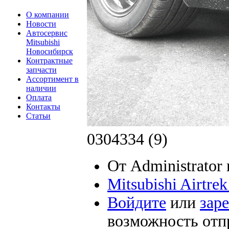
О компании
Новости
Автосервис
Mitsubishi
Новосибирск
Контрактные
запчасти
Ассортимент в
наличии
Оплата
Контакты
Статьи
0304334 (9)
От Administrator 
Mitsubishi Airtre
Войдите
или
зар
возможность отп