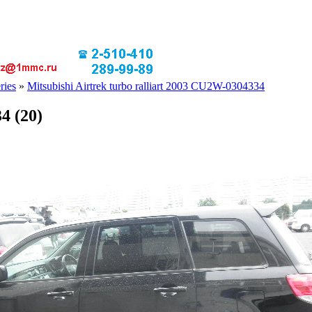
ries
»
Mitsubishi Airtrek turbo ralliart 2003 CU2W-0304334
4 (20)