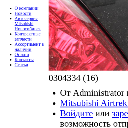
О компании
Новости
Автосервис
Mitsubishi
Новосибирск
Контрактные
запчасти
Ассортимент в
наличии
Оплата
Контакты
Статьи
0304334 (16)
От Administrator 
Mitsubishi Airtre
Войдите
или
зар
возможность отп