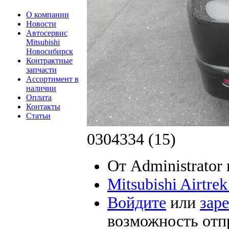
О компании
Новости
Автосервис
Mitsubishi
Новосибирск
Контрактные
запчасти
Ассортимент в
наличии
Оплата
Контакты
Статьи
0304334 (15)
От Administrator 
Mitsubishi Airtre
Войдите
или
зар
возможность отп