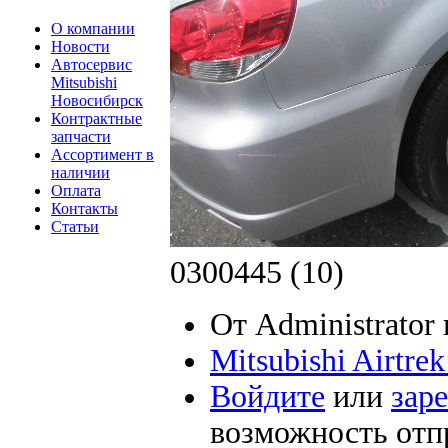
О компании
Новости
Автосервис
Mitsubishi
Новосибирск
Контрактные
запчасти
Ассортимент в
наличии
Оплата
Контакты
Статьи
0300445 (10)
От Administrator 
Mitsubishi Airtr
Войдите
или
зар
возможность отп