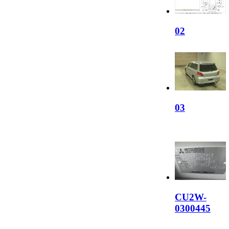
02
03
CU2W-
0300445