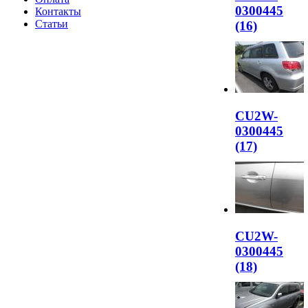
0300445
Контакты
Статьи
(16)
CU2W-
0300445
(17)
CU2W-
0300445
(18)