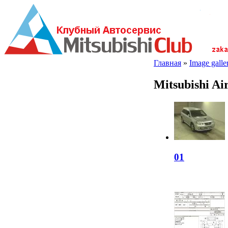
Главная
»
Image galler
Mitsubishi A
01