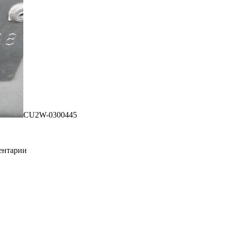
CU2W-0300445
ментарии